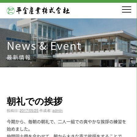
News & Event
最新情報
朝礼での挨拶
投稿日:
2017/05/25
作成者:
admin
今期から、毎朝の朝礼で、二人一組での爽やかな挨拶の練習を
始めました。
仲間同士顔を合わせて、朝から大きな声で挨拶をすることで、