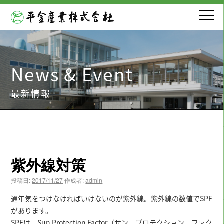
News & Event
最新情報
紫外線対策
投稿日:
2017/11/27
作成者:
admin
通年気をつけなければいけないのが紫外線。紫外線の数値でSPF
があります。
SPFは、Sun Protection Factor（サン プロテクション ファク