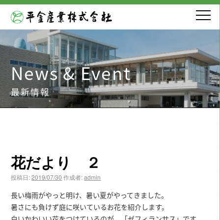
News & Event
最新情報
花だより ２
投稿日:
2019/07/30
作成者:
admin
長い梅雨がやっと明け、暑い夏がやってきました。
暑さにも負けず庭に咲いているお花を紹介します。
白いかわいい花をつけているのが、「ゼフィランサス」です。