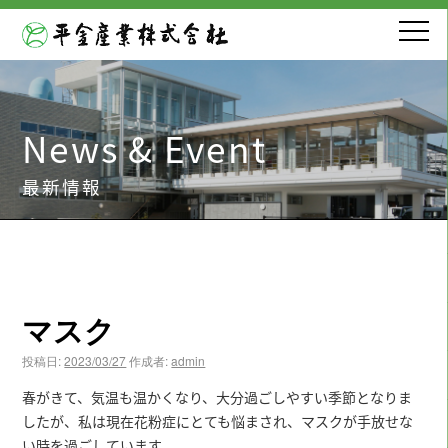
News & Event
最新情報
マスク
投稿日:
2023/03/27
作成者:
admin
春がきて、気温も温かくなり、大分過ごしやすい季節となりま
したが、私は現在花粉症にとても悩まされ、マスクが手放せな
い時を過ごしています。