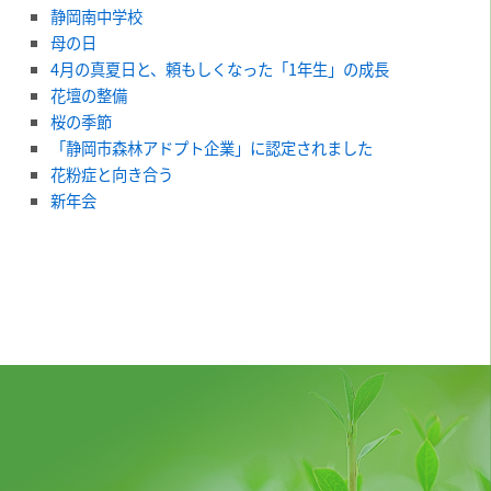
静岡南中学校
母の日
4月の真夏日と、頼もしくなった「1年生」の成長
花壇の整備
桜の季節
「静岡市森林アドプト企業」に認定されました
花粉症と向き合う
新年会
平金産業株式会社
本社〒422-8027 静岡市駿河区豊田2丁目9番17号
TEL.054-286-0288