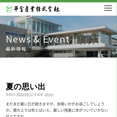
News & Event
最新情報
夏の思い出
投稿日:
2025/09/12
作成者:
admin
まだまだ暑い日が続きますが、皆様いかがお過ごしでしょう
か。暦の上では秋とはいえ、厳しい残暑に体がついていかない
日々ですね。